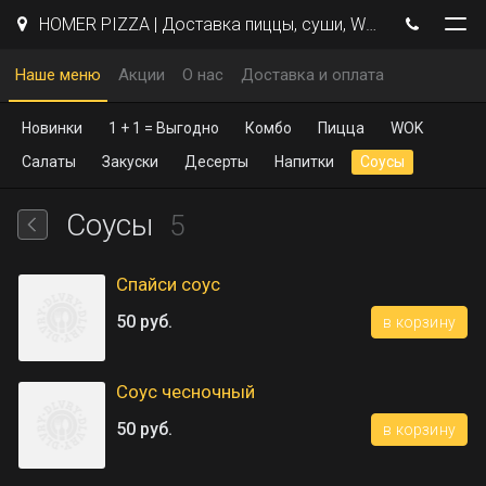
HOMER PIZZA | Доставка пиццы, суши, WOK | Курск
Наше меню
Акции
О нас
Доставка и оплата
Новинки
1 + 1 = Выгодно
Комбо
Пицца
WOK
Салаты
Закуски
Десерты
Напитки
Соусы
Соусы
5
Спайси соус
50 руб.
в корзину
Соус чесночный
50 руб.
в корзину