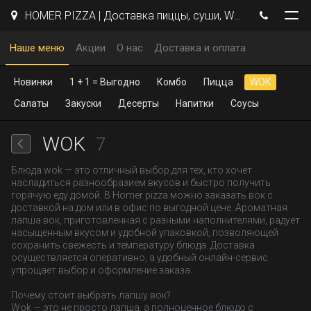
HOMER PIZZA | Доставка пиццы, суши, WOK | Курск
Наше меню
Акции
О нас
Доставка и оплата
Новинки
1 + 1 = Выгодно
Комбо
Пицца
WOK
Салаты
Закуски
Десерты
Напитки
Соусы
WOK
7
Блюда wok — это отличный выбор для тех, кто хочет
насладиться разнообразием вкусов и быстро получить
горячую еду домой. В Homer pizza можно заказать вок с
доставкой на дом или в офис по выгодной цене. Ароматная
лапша вок, приготовленная с разными наполнителями, радует
насыщенным вкусом и удобной упаковкой, позволяющей
сохранить свежесть и температуру блюда. Доставка
осуществляется оперативно, а удобный онлайн-сервис
упрощает выбор и оформление заказа.
Почему стоит выбрать лапшу вок?
Wok — это не просто лапша, а полноценное блюдо с