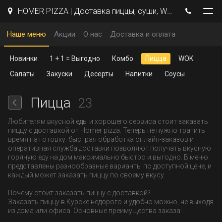
HOMER PIZZA | Доставка пиццы, суши, WOK | Курск
Наше меню
Акции
О нас
Доставка и оплата
Новинки
1 + 1 = Выгодно
Комбо
Пицца
WOK
Салаты
Закуски
Десерты
Напитки
Соусы
Пицца
23
Любителям вкусной еды и хорошего сервиса стоит заказать
пиццу с доставкой от Homer pizza. Теперь не нужно тратить
время на готовку: быстрая обработка онлайн-заказов и
оперативная служба доставки позволяют получать вкусную
горячую еду на дом максимально быстро и выгодно. В меню
представлены разнообразные варианты по доступной цене, и
каждый может заказать пиццу по своему вкусу.
Почему стоит заказать пиццу с доставкой?
Заказать пиццу в Курске недорого и удобно можно, не выходя
из дома или офиса. Основные преимущества заказа: