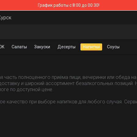
График работы с 8:00 до 00:30!
Курск
OK
Салаты
Закуски
Десерты
Напитки
Соусы
часть полноценного приёма пищи, вечеринки или обеда на 
ставку и широкий ассортимент безалкогольных позиций. Н
логе по доступной цене.
е качество при выборе напитков для любого случая. Сервис