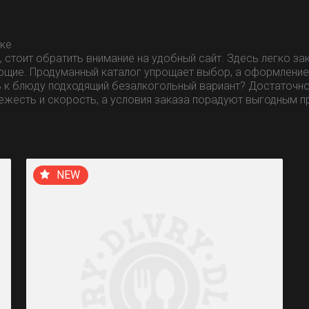
ске
стоит обратить внимание на удобный сайт. Здесь легко зак
ующие. Продуманный каталог упрощает выбор, а оформление
ь к блюду подходящий безалкогольный вариант? Достаточно 
ежесть и скорость, а условия заказа порадуют выгодным 
NEW