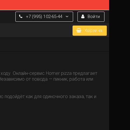
+7 (995) 102-65-44
Войти
Корзина
ходу. Онлайн-сервис Homer pizza предлагает
езависимо от повода — пикник, работа или
 подойдёт как для одиночного заказа, так и